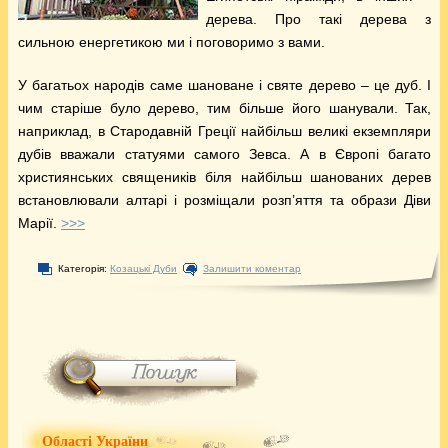
дерева. Про такі дерева з
сильною енергетикою ми і поговоримо з вами.
У багатьох народів саме шановане і святе дерево – це дуб. І
чим старіше було дерево, тим більше його шанували. Так,
наприклад, в Стародавній Греції найбільш великі екземпляри
дубів вважали статуями самого Зевса. А в Європі багато
християнських священиків біля найбільш шанованих дерев
встановлювали алтарі і розміщали розп’яття та образи Діви
Марії.
>>>
Категорія:
Козацькі Дуби
Залишити коментар
Області України