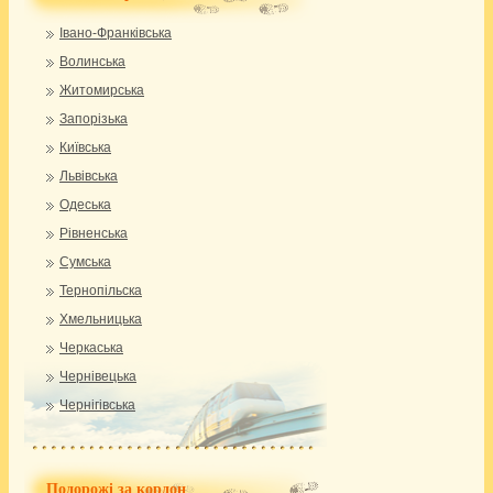
Івано-Франківська
Волинська
Житомирська
Запорізька
Київська
Львівська
Одеська
Рівненська
Сумська
Тернопільска
Хмельницька
Черкаська
Чернівецька
Чернігівська
Подорожі за кордон