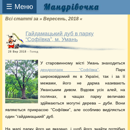
☰ Меню
Всі статті за » Вересень, 2018 «
Гайдамацький дуб в парку
“Софіївка”, м. Умань
28 Вер 2018 -
Голод
У старовинному місті Умань знаходиться
дендропарк “Софіївка”
. Парк
широковідомий як в Україні, так і за її
межами, його не дарма називають
Уманським дивом. Вздовж усіх алей, на
полянах, в чащах парку величаво
здіймаються могутні дерева – дуби. Вони
являються прикрасою “Софіївки”, але особливо виділяється
один “гайдамацький” дуб.
На мапі парку його не вказано, і щоб його знайти потрібно