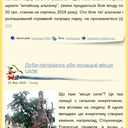
шукати “китайську альтанку”, (мапи продаються біля входу по
20 грн, станом на серпень 2018 року). Ото біля тієї альтанки і
розташований справжній патріарх парку, не прохманетеся )))
>>>
Категорія:
Козацькі Дуби
Теги:
Черкаська
Залишити коментар
Дуби-патріархи або козацькі місця
сили
22 Вер 2018 -
Голод
Що таке “місця сили”? Це такі
локації з сильною енергетикою,
яка впливає на людину. В одних
випадках цю енергетику створює
каміння, наприклад, Стоунхендж,
Египетські піраміди, в інших –