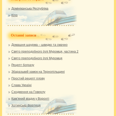
Домініканська Республіка
Кіпр
Останні записи
Домашня шаурма – швидко та смачно
Свято преподобного Іллі Муромця, частина 2
Свято преподобного Іллі Муромця
Рецепт бограчу
Збаразький замок на Тернопільщині
Простий рецепт плову
Слава Україні
Сходження на Говерлу
Кам’яний віадук у Ворохті
Хотинська фортеця