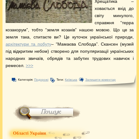
Хрещатика –
ховається вхід до
світу минулого,
справжня “терра
козакорум”, тобто “земля козаків” нашою мовою. Що це за
земля така, спитаєте ви? Це куточок української природи,
архітектури та побуту
– “Мамаєва Слобода”. Скансен (музей
під відкритим небом) створено для популяризації українських
народних звичаїв, обрядів та забутих трудових навичок і
ремесел.
>>>
Категорія:
Подорожі
Теги:
Київська
Залишити коментар
Області України