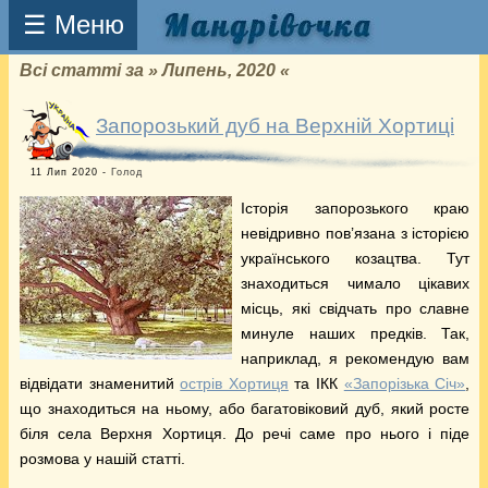
☰ Меню
Всі статті за » Липень, 2020 «
Запорозький дуб на Верхній Хортиці
11 Лип 2020 -
Голод
Історія запорозького краю
невідривно пов’язана з історією
українського козацтва. Тут
знаходиться чимало цікавих
місць, які свідчать про славне
минуле наших предків. Так,
наприклад, я рекомендую вам
відвідати знаменитий
острів Хортиця
та ІКК
«Запорізька Січ»
,
що знаходиться на ньому, або багатовіковий дуб, який росте
біля села Верхня Хортиця. До речі саме про нього і піде
розмова у нашій статті.