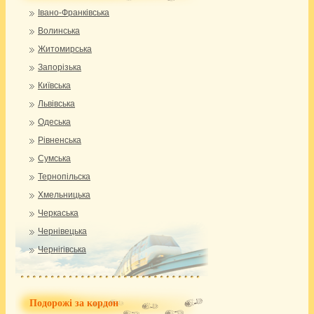
Івано-Франківська
Волинська
Житомирська
Запорізька
Київська
Львівська
Одеська
Рівненська
Сумська
Тернопільска
Хмельницька
Черкаська
Чернівецька
Чернігівська
Подорожі за кордон