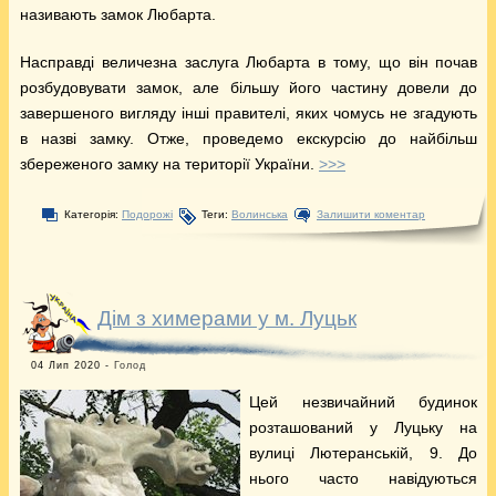
називають замок Любарта.
Насправді величезна заслуга Любарта в тому, що він почав
розбудовувати замок, але більшу його частину довели до
завершеного вигляду інші правителі, яких чомусь не згадують
в назві замку. Отже, проведемо екскурсію до найбільш
збереженого замку на території України.
>>>
Категорія:
Подорожі
Теги:
Волинська
Залишити коментар
Дім з химерами у м. Луцьк
04 Лип 2020 -
Голод
Цей незвичайний будинок
розташований у Луцьку на
вулиці Лютеранській, 9. До
нього часто навідуються