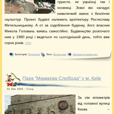
туристи, як українці так і
іноземці. Зовні він нагадує
невеличкий замок з безліччю
скульптур. Проект будівлі належить архітектору Ростиславу
Метельницькому. А от за оздоблення будинку, його власник
Микола Головань взявсь самостійно. Будівництво розпочато
ним у 1980 році і ведеться по сьогоднішній день, тобто вже
сорок років.
>>>
Категорія:
Подорожі
Теги:
Волинська
Залишити коментар
Парк “Мамаєва Слобода” у м. Київ
01 Лип 2020 -
Голод
За сім кілометрів
від головної вулиці
Києва –