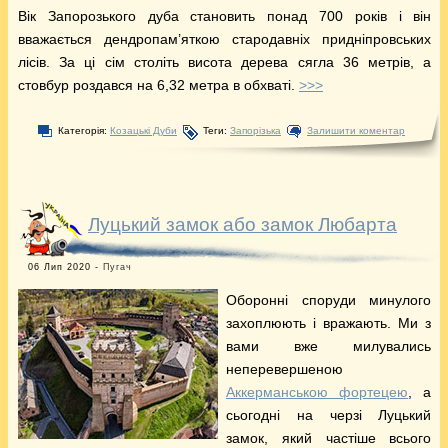
Вік Запорозького дуба становить понад 700 років і він
вважається дендропам’яткою стародавніх придніпровських
лісів. За ці сім століть висота дерева сягла 36 метрів, а
стовбур роздався на 6,32 метра в обхваті.
>>>
Категорія:
Козацькі Дуби
Теги:
Запорізька
Залишити коментар
Луцький замок або замок Любарта
06 Лип 2020 -
Пугач
Оборонні споруди минулого
захоплюють і вражають. Ми з
вами вже милувались
неперевершеною
Аккерманською фортецею
, а
сьогодні на черзі Луцький
замок, який частіше всього