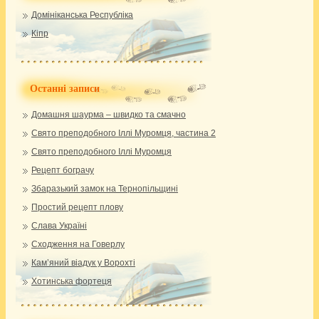
Домініканська Республіка
Кіпр
Останні записи
Домашня шаурма – швидко та смачно
Свято преподобного Іллі Муромця, частина 2
Свято преподобного Іллі Муромця
Рецепт бограчу
Збаразький замок на Тернопільщині
Простий рецепт плову
Слава Україні
Сходження на Говерлу
Кам’яний віадук у Ворохті
Хотинська фортеця