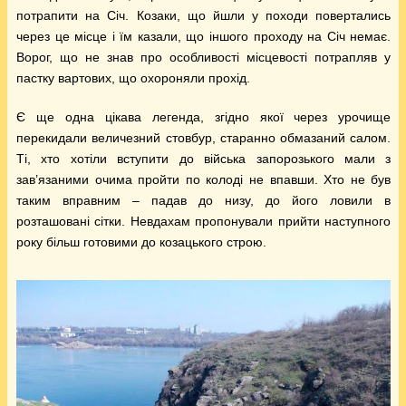
потрапити на Січ. Козаки, що йшли у походи повертались
через це місце і їм казали, що іншого проходу на Січ немає.
Ворог, що не знав про особливості місцевості потрапляв у
пастку вартових, що охороняли прохід.
Є ще одна цікава легенда, згідно якої через урочище
перекидали величезний стовбур, старанно обмазаний салом.
Ті, хто хотіли вступити до війська запорозького мали з
зав’язаними очима пройти по колоді не впавши. Хто не був
таким вправним – падав до низу, до його ловили в
розташовані сітки. Невдахам пропонували прийти наступного
року більш готовими до козацького строю.