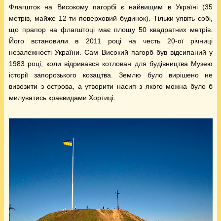
Флагшток на Високому пагорбі є найвищим в Україні (35
метрів, майже 12-ти поверховий будинок). Тільки уявіть собі,
що прапор на флагштоці має площу 50 квадратних метрів.
Його встановили в 2011 році на честь 20-ої річниці
незалежності України. Сам Високий пагорб був відсипаний у
1983 році, коли відривався котлован для будівництва Музею
історії запорозького козацтва. Землю було вирішено не
вивозити з острова, а утворити насип з якого можна було б
милуватись краєвидами Хортиці.