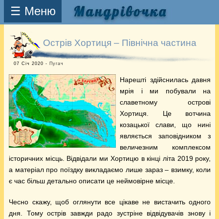
☰ Меню
Острів Хортиця – Північна частина
07 Січ 2020 -
Пугач
Нарешті здійснилась давня
мрія і ми побували на
славетному острові
Хортиця. Це вотчина
козацької слави, що нині
являється заповідником з
величезним комплексом
історичних місць. Відвідали ми Хортицю в кінці літа 2019 року,
а матеріал про поїздку викладаємо лише зараз – взимку, коли
є час більш детально описати це неймовірне місце.
Чесно скажу, щоб оглянути все цікаве не вистачить одного
дня. Тому острів завжди радо зустріне відвідувачів знову і