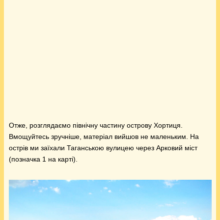
Отже, розглядаємо північну частину острову Хортиця.
Вмощуйтесь зручніше, матеріал вийшов не маленьким. На
острів ми заїхали Таганською вулицею через Арковий міст
(позначка 1 на карті).