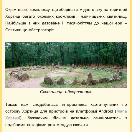
Окрім цього комплексу, що зберігся з мідного віку на території
Хортиці багато окремих кромлехів і язичницьких святилищ.
Найбільше з них датоване II тисячоліттям до нашої ери –
Святилище-обсерваторія.
Святилище-обсерваторія
Також нам сподобалась інтерактивна карта-путівник по
острову Хортиця для пристроїв на платформі Android (
Мапа
Хортиці
), бажаючим більше детально ознайомитись з
подібними локаціями рекомендую скачати.