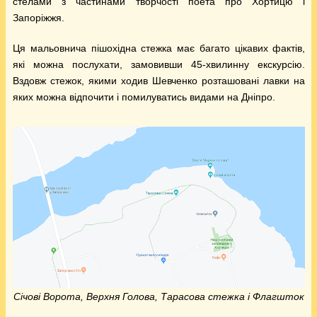
стелами з частинами творчості поета про Хортицю і
Запоріжжя.
Ця мальовнича пішохідна стежка має багато цікавих фактів,
які можна послухати, замовивши 45-хвилинну екскурсію.
Вздовж стежок, якими ходив Шевченко розташовані лавки на
яких можна відпочити і помилуватись видами на Дніпро.
Січові Ворота, Верхня Голова, Тарасова стежка і Флагшток