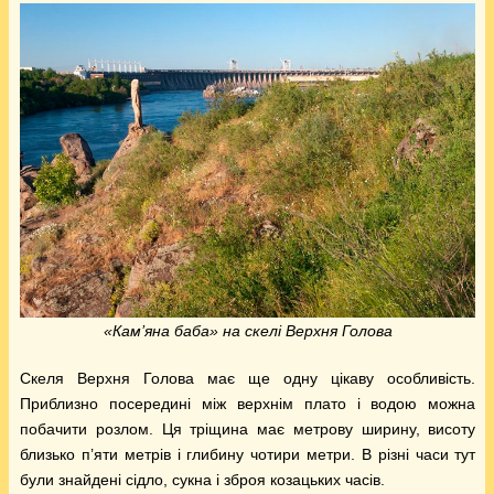
«Кам’яна баба» на скелі Верхня Голова
Скеля Верхня Голова має ще одну цікаву особливість.
Приблизно посередині між верхнім плато і водою можна
побачити розлом. Ця тріщина має метрову ширину, висоту
близько п’яти метрів і глибину чотири метри. В різні часи тут
були знайдені сідло, сукна і зброя козацьких часів.