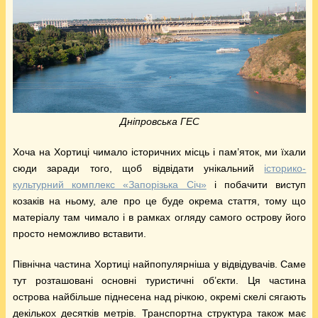
Дніпровська ГЕС
Хоча на Хортиці чимало історичних місць і пам’яток, ми їхали
сюди заради того, щоб відвідати унікальний
історико-
культурний комплекс «Запорізька Січ»
і побачити виступ
козаків на ньому, але про це буде окрема стаття, тому що
матеріалу там чимало і в рамках огляду самого острову його
просто неможливо вставити.
Північна частина Хортиці найпопулярніша у відвідувачів. Саме
тут розташовані основні туристичні об’єкти. Ця частина
острова найбільше піднесена над річкою, окремі скелі сягають
декількох десятків метрів. Транспортна структура також має