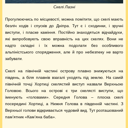
Скелі Лазні
Прогулюючись по місцевості, можна помітити, що скелі мають
безліч ходів і спусків до Дніпра. Тут є і сходинки, і зручні
виступи, і пласке каміння. Постійно знаходяться відчайдухи,
які випробовують свою вправність на цих скелях. Вони не
надто складні і їх можна подолати без особливого
альпіністського спорядження, але й про небезпеку не варто
забувати.
Скелі на північній частині острову плавно знижуються на
південь, а біля плавнів взагалі уходять під землю. На самій
північній точці Хортиці скелястий виступ назвали Верхньою
Головою. Всього на острові є три скелясті виступи, що
іменують «головами». Середня Голова – плоска скелі
посередині Хортиці, а Нижня Голова в південній частині. З
Верхньої голови відкривається чудовий вид. Тут розташований
пам’ятник «Кам’яна баба».