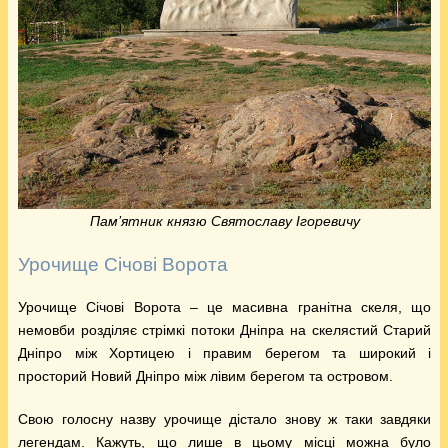
Пам’ятник князю Святославу Ігоревичу
Урочище Січові Ворота
Урочище Січові Ворота – це масивна гранітна скеля, що
немовби розділяє стрімкі потоки Дніпра на скелястий Старий
Дніпро між Хортицею і правим берегом та широкий і
просторий Новий Дніпро між лівим берегом та островом.
Свою голосну назву урочище дістало знову ж таки завдяки
легендам. Кажуть, що лише в цьому місці можна було