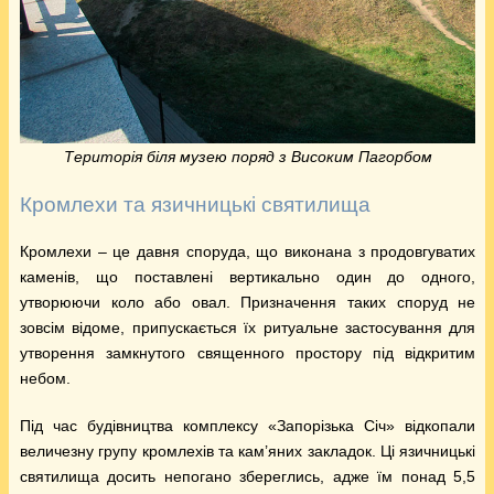
Територія біля музею поряд з Високим Пагорбом
Кромлехи та язичницькі святилища
Кромлехи – це давня споруда, що виконана з продовгуватих
каменів, що поставлені вертикально один до одного,
утворюючи коло або овал. Призначення таких споруд не
зовсім відоме, припускається їх ритуальне застосування для
утворення замкнутого священного простору під відкритим
небом.
Під час будівництва комплексу «Запорізька Січ» відкопали
величезну групу кромлехів та кам’яних закладок. Ці язичницькі
святилища досить непогано збереглись, адже їм понад 5,5