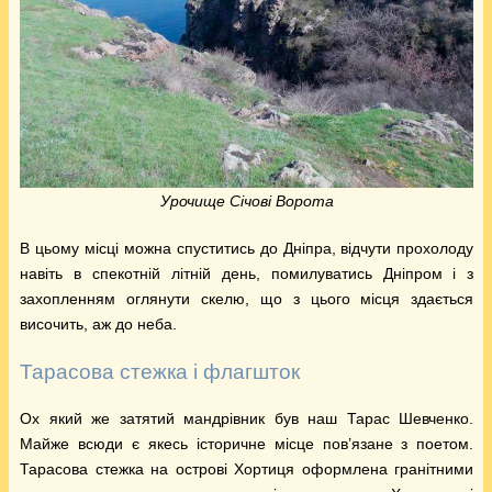
Урочище Січові Ворота
В цьому місці можна спуститись до Дніпра, відчути прохолоду
навіть в спекотній літній день, помилуватись Дніпром і з
захопленням оглянути скелю, що з цього місця здається
височить, аж до неба.
Тарасова стежка і флагшток
Ох який же затятий мандрівник був наш Тарас Шевченко.
Майже всюди є якесь історичне місце пов’язане з поетом.
Тарасова стежка на острові Хортиця оформлена гранітними