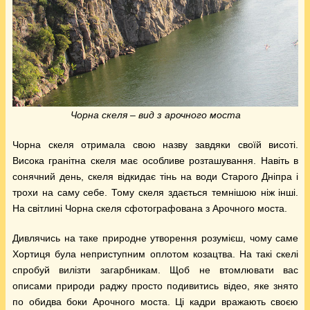
Чорна скеля – вид з арочного моста
Чорна скеля отримала свою назву завдяки своїй висоті.
Висока гранітна скеля має особливе розташування. Навіть в
сонячний день, скеля відкидає тінь на води Старого Дніпра і
трохи на саму себе. Тому скеля здається темнішою ніж інші.
На світлині Чорна скеля сфотографована з Арочного моста.
Дивлячись на таке природне утворення розумієш, чому саме
Хортиця була неприступним оплотом козацтва. На такі скелі
спробуй вилізти загарбникам. Щоб не втомлювати вас
описами природи раджу просто подивитись відео, яке знято
по обидва боки Арочного моста. Ці кадри вражають своєю