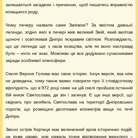
залишається загадкою і причиною, щоб пишатись вправністю
козацького роду.
Чому печеру назвали саме Змієвою? За змістом давньої
легенди, згідно якої в печері жив великий Змій, який вилітав
щоночі і освітлював Дніпро яскравим світлом. Розповідають,
що це легенда ще з часів козацтва, але як воно насправді
було – ніхто не знає. Можливо це все додумано сучасниками
заради особливої атмосфери.
Скеля Верхня Голова має свою історію. Існує версія, яка ніяк
не доведена, тому також важко говорити про її стовідсоткову
вірогідність, що в 972 році саме на цій скелі пройшов останній
бій князя Святослава, де він і загинув. Є ще інші версії, що
свідчать про загибель Святослава на території Дніпровських
порогів, що розміщені десятками кілометрів вище по течії
Дніпра.
Звісно острів Хортиця має величезний архів історичних подій,
це дуже цікаво, але нажаль точне відтворення минулого –