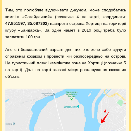
Тим, хто полюбляє відпочивати дикуном, може сподобатись
кемпінг «Сагайдачний» (позначка 4 на карті, координати:
47.851597, 35.087302
) навпроти острова Хортиця на території
клубу «Байдарка». За один намет в 2019 році треба було
заплатити 100 грн.
Але є і безкоштовний варіант для тих, хто хоче себе відчути
справжнім козаком і провести ніч безпосередньо на острові.
Це туристичний пляж і кемпінгова зона на Хортиці (позначка 5
на карті). Далі на карті вказані місця розташування вказаних
об’єктів.