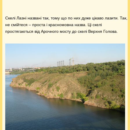
Скелі Лазні названі так, тому що по них дуже цікаво лазити. Так,
не смійтеся – проста і красномовна назва. Ці скелі
простягаються від Арочного мосту до скелі Верхня Голова.