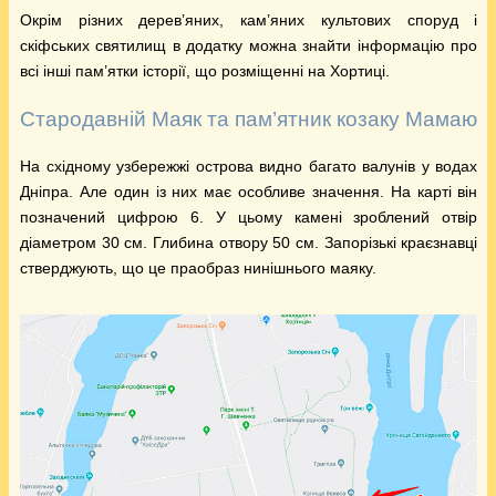
Окрім різних дерев’яних, кам’яних культових споруд і
скіфських святилищ в додатку можна знайти інформацію про
всі інші пам’ятки історії, що розміщенні на Хортиці.
Стародавній Маяк та пам’ятник козаку Мамаю
На східному узбережжі острова видно багато валунів у водах
Дніпра. Але один із них має особливе значення. На карті він
позначений цифрою 6. У цьому камені зроблений отвір
діаметром 30 см. Глибина отвору 50 см. Запорізькі краєзнавці
стверджують, що це праобраз нинішнього маяку.