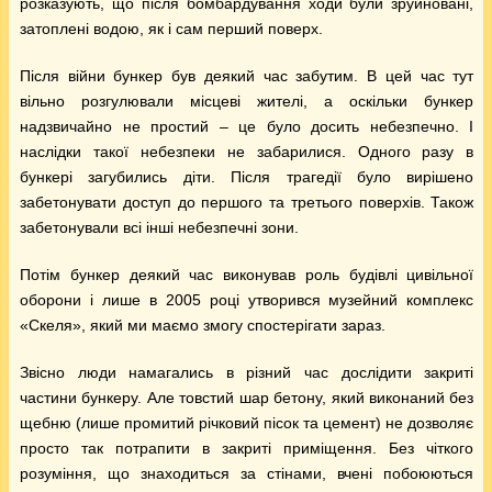
розказують, що після бомбардування ходи були зруйновані,
затоплені водою, як і сам перший поверх.
Після війни бункер був деякий час забутим. В цей час тут
вільно розгулювали місцеві жителі, а оскільки бункер
надзвичайно не простий – це було досить небезпечно. І
наслідки такої небезпеки не забарилися. Одного разу в
бункері загубились діти. Після трагедії було вирішено
забетонувати доступ до першого та третього поверхів. Також
забетонували всі інші небезпечні зони.
Потім бункер деякий час виконував роль будівлі цивільної
оборони і лише в 2005 році утворився музейний комплекс
«Скеля», який ми маємо змогу спостерігати зараз.
Звісно люди намагались в різний час дослідити закриті
частини бункеру. Але товстий шар бетону, який виконаний без
щебню (лише промитий річковий пісок та цемент) не дозволяє
просто так потрапити в закриті приміщення. Без чіткого
розуміння, що знаходиться за стінами, вчені побоюються