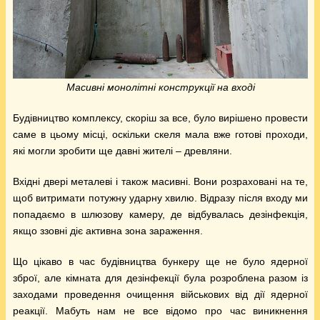
Масивні монолітні конструкції на вході
Будівництво комплексу, скоріш за все, було вирішено провести
саме в цьому місці, оскільки скеля мала вже готові проходи,
які могли зробити ще давні жителі – древляни.
Вхідні двері металеві і також масивні. Вони розраховані на те,
щоб витримати потужну ударну хвилю. Відразу після входу ми
попадаємо в шлюзову камеру, де відбувалась дезінфекція,
якщо ззовні діє активна зона зараження.
Що цікаво в час будівництва бункеру ще не було ядерної
зброї, але кімната для дезінфекції була розроблена разом із
заходами проведення очищення військових від дії ядерної
реакції. Мабуть нам не все відомо про час виникнення