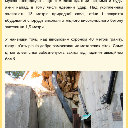
музею стверджують, що комплекс здатний витримати будь-
який напад, в тому числі ядерний удар. Над укріпленням
залягають 18 метрів природної скелі, стіни і покриття
вбудованої споруди виконані з міцного високоякісного бетону
завтовшки 1,5 метри.
У найвищій точці над військовим схроном 40 метрів граніту,
піску і п’ять рівнів добре замаскованих металевих сіток. Саме
ці металеві сітки забезпечують захист від падіння авіаційних
бомб.