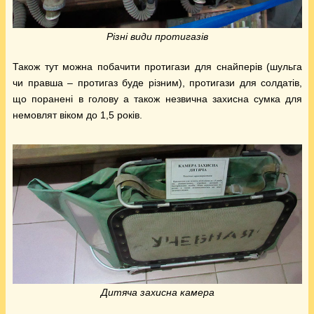
Різні види протигазів
Також тут можна побачити протигази для снайперів (шульга
чи правша – протигаз буде різним), протигази для солдатів,
що поранені в голову а також незвична захисна сумка для
немовлят віком до 1,5 років.
Дитяча захисна камера