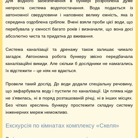
Для водного забезпечення в бункері розроблена дуже
непроста система водопостачання. Вода подається із
автономної свердловини і наповнює велику ємність, яка із
середина оздоблена сріблом. Вчені взяли проби цієї води, що
перебувала у ємності багато років і визначали, що вона досі
абсолютно чиста та придатна до вживання.
Система каналізації та дренажу також залишає чимало
загадок. Автономна робота бункеру звісно передбачала
каналізаційні викиди. Але скільки б дослідники не намагались
їх відстежити – це ніяк не вдається.
Провели такий дослід. До води додали спеціальну речовину,
що зафарбувала воду і пустили по каналізації. Ця пляма ніде
не з’явилась, ні в поряд розташованій річці, ні в інших місцях.
Без чітких креслень бункеру простежити складну систему
інженерних мереж неможливо.
Екскурсія по кімнатах комплексу «Скеля»