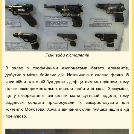
Різні види пістолетів
В залах з трофейними експонатами багато елементів,
добутих з місця бойових дій. Незвичною є скляна фляга. В
часи війни алюміній був досить дефіцитним матеріалом, тому
фляги експериментально почали робити зі скла. Зрозуміло,
що у використанні такі фляги мали суттєвий недолік, тому
радянські солдати пристосували їх використовувати для
коктейлю Молотова. Хоча й звичайні скляні пляшки йшли в хід
пречудово.