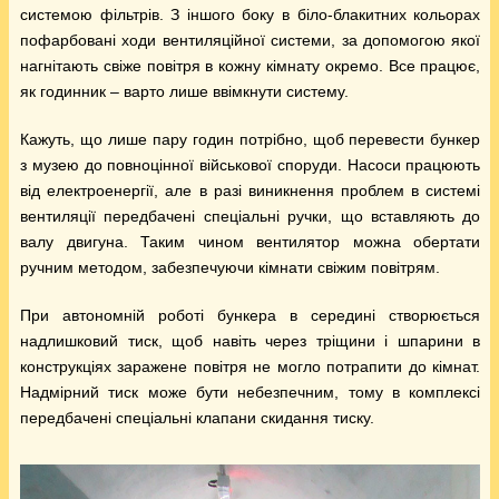
системою фільтрів. З іншого боку в біло-блакитних кольорах
пофарбовані ходи вентиляційної системи, за допомогою якої
нагнітають свіже повітря в кожну кімнату окремо. Все працює,
як годинник – варто лише ввімкнути систему.
Кажуть, що лише пару годин потрібно, щоб перевести бункер
з музею до повноцінної військової споруди. Насоси працюють
від електроенергії, але в разі виникнення проблем в системі
вентиляції передбачені спеціальні ручки, що вставляють до
валу двигуна. Таким чином вентилятор можна обертати
ручним методом, забезпечуючи кімнати свіжим повітрям.
При автономній роботі бункера в середині створюється
надлишковий тиск, щоб навіть через тріщини і шпарини в
конструкціях заражене повітря не могло потрапити до кімнат.
Надмірний тиск може бути небезпечним, тому в комплексі
передбачені спеціальні клапани скидання тиску.