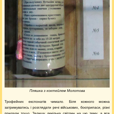
Пляшка з коктейлем Молотова
Трофейних експонатів чимало. Біля кожного можна
затримуватись і розглядати речі військових, боєприпаси, різні
прилади тощо. Залишу декілька світлин на цю тему, а все