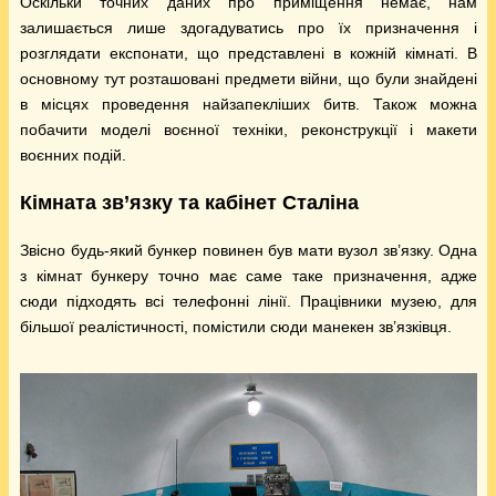
Оскільки точних даних про приміщення немає, нам
залишається лише здогадуватись про їх призначення і
розглядати експонати, що представлені в кожній кімнаті. В
основному тут розташовані предмети війни, що були знайдені
в місцях проведення найзапекліших битв. Також можна
побачити моделі воєнної техніки, реконструкції і макети
воєнних подій.
Кімната зв’язку та кабінет Сталіна
Звісно будь-який бункер повинен був мати вузол зв’язку. Одна
з кімнат бункеру точно має саме таке призначення, адже
сюди підходять всі телефонні лінії. Працівники музею, для
більшої реалістичності, помістили сюди манекен зв’язківця.