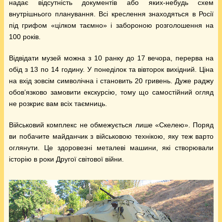
надає відсутність документів або яких-небудь схем
внутрішнього планування. Всі креслення знаходяться в Росії
під грифом «цілком таємно» і забороною розголошення на
100 років.
Відвідати музей можна з 10 ранку до 17 вечора, перерва на
обід з 13 по 14 годину. У понеділок та вівторок вихідний. Ціна
на вхід зовсім символічна і становить 20 гривень. Дуже раджу
обов’язково замовити екскурсію, тому що самостійний огляд
не розкриє вам всіх таємниць.
Військовий комплекс не обмежується лише «Скелею». Поряд
ви побачите майданчик з військовою технікою, яку теж варто
оглянути. Це здоровезні металеві машини, які створювали
історію в роки Другої світової війни.