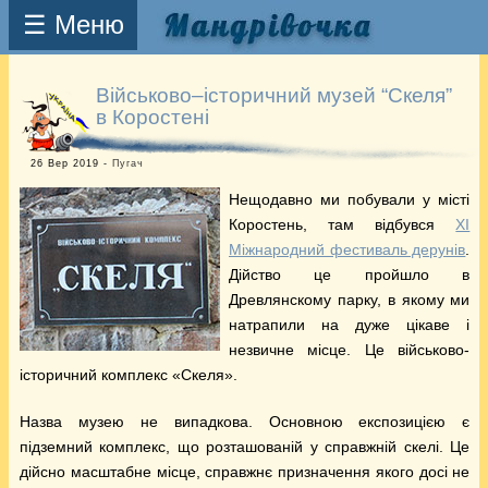
☰ Меню
Військово–історичний музей “Скеля”
в Коростені
26 Вер 2019 -
Пугач
Нещодавно ми побували у місті
Коростень, там відбувся
XI
Міжнародний фестиваль дерунів
.
Дійство це пройшло в
Древлянскому парку, в якому ми
натрапили на дуже цікаве і
незвичне місце. Це військово-
історичний комплекс «Скеля».
Назва музею не випадкова. Основною експозицією є
підземний комплекс, що розташованій у справжній скелі. Це
дійсно масштабне місце, справжнє призначення якого досі не