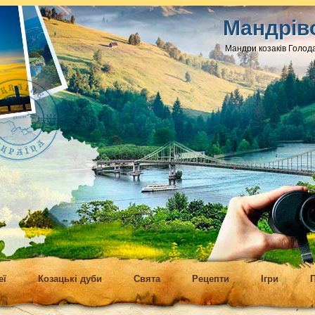
Мандрів
Мандри козаків Голода
еї
Козацькі дуби
Свята
Рецепти
Ігри