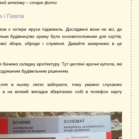
зей атеїзму – старе фото
а і Павла
лом є чотири яруси підземель. Досліджені вони не всі, до
ільки будівництво храму було основоположним для єзуїтів,
вої збори, обряди і служіння. Давайте зазирнемо в це
бачимо складну архітектуру. Тут цегляні арочні купола, які
родуманим будівельним рішенням.
лля в ньому легко заблукати, тому уважно слухаємо
, а на всякий випадок зберігаємо собі в телефон карту