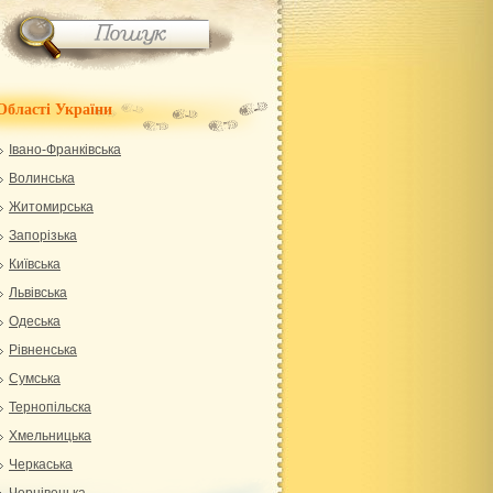
Області України
Івано-Франківська
Волинська
Житомирська
Запорізька
Київська
Львівська
Одеська
Рівненська
Сумська
Тернопільска
Хмельницька
Черкаська