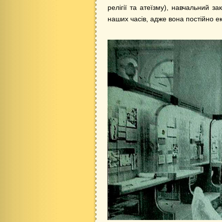
релігії та атеїзму), навчальний з
наших часів, адже вона постійно е