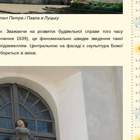
тел Петра і Павла в Луцьку
и. Зважаючи на розвиток будівельної справи того часу
кінчення 1639), це феноменально швидке зведення такої
підземеллям. Центральною на фасаді є скульптура Божої
 бореться зі змієм.