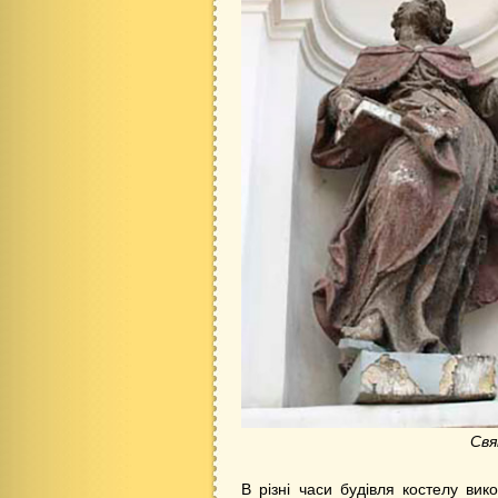
Свя
В різні часи будівля костелу вик