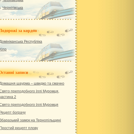
Чернівецька
Чернігівська
Подорожі за кордон
Домініканська Республіка
Кіпр
Останні записи
Домашня шаурма – швидко та смачно
Свято преподобного Іллі Муромця,
частина 2
Свято преподобного Іллі Муромця
Рецепт бограчу
Збаразький замок на Тернопільщині
Простий рецепт плову