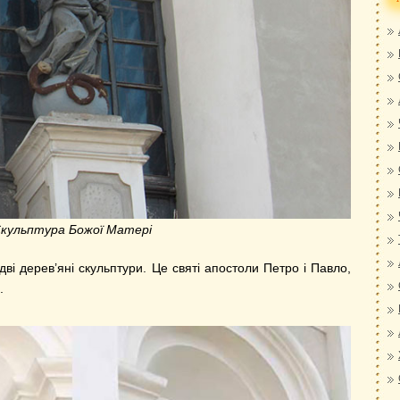
кульптура Божої Матері
дві дерев’яні скульптури. Це святі апостоли Петро і Павло,
.