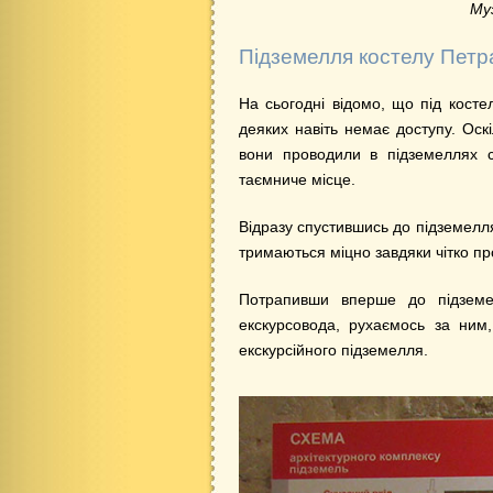
Му
Підземелля костелу Петр
На сьогодні відомо, що під косте
деяких навіть немає доступу. Оск
вони проводили в підземеллях с
таємниче місце.
Відразу спустившись до підземелля 
тримаються міцно завдяки чітко п
Потрапивши вперше до підземе
екскурсовода, рухаємось за ним
екскурсійного підземелля.