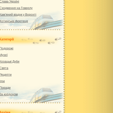
Слава Україні
Сходження на Говерлу
Кам’яний віадук у Ворохті
Хотинська фортеця
Категорії
Подорожі
Музеї
Козацькі Дуби
Свята
Рецепти
Ігри
Поради
За кордоном
Архіви