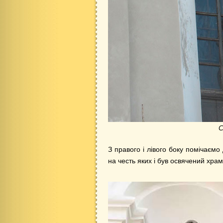
С
З правого і лівого боку помічаємо 
на честь яких і був освячений храм