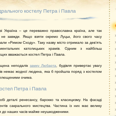
рального костелу Петра і Павла
зі Україна – це переважно православна країна, але так
 не завжди. Якщо взяти окремо Луцьк, його свого часу
вали «Римом Сходу». Таку назву місто отримало за дев’ять
ментальних католицьких храмів. Одним з найбільш
ущих вважається костел Петра і Павла.
іщена неподалік
замку Любарта
, будівля привертає увагу
тів немає жодної людина, яка б пройшла поряд з костелом
зплющеними очима.
остел Петра і Павла
обі деталі ренесансу, барокко та класицизму. На фасаді
ентів сакрального мистецтва. Частина із них має велику
ися до наших часів майже неушкодженими.