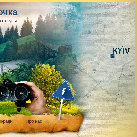
очка
 та Пугача
Поради
Про нас