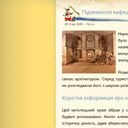
Підземелля кафед
05 Сер 2020 -
Пугач
Нара
було
нази
мону
знач
Розм
своєю архітектурою. Серед турис
не розглядаючи його з широко ро
Коротка інформація про к
Цей католицький храм зібрав у с
будівлі розташовано безліч елем
історичну цінність, адже зберегл