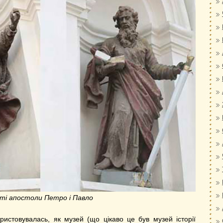
ті апостоли Петро і Павло
ористовувалась, як музей (що цікаво це був музей історії